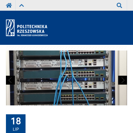
Wyszuka
18
LIP